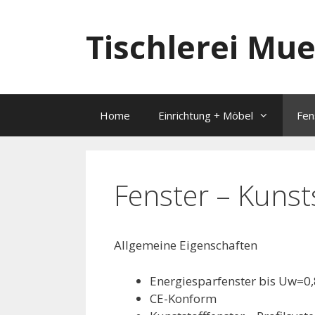
Springe
zum
Tischlerei Mu
Inhalt
Home
Einrichtung + Möbel
Fen
Fenster – Kunst
Allgemeine Eigenschaften
Energiesparfenster bis Uw=0
CE-Konform