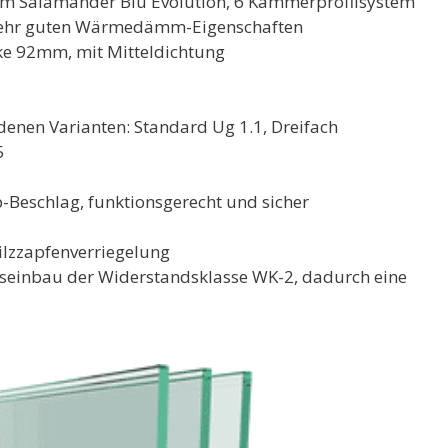
stem Salamander Blu Evolution, 6 Kammerprofilsystem
 sehr guten Wärmedämm-Eigenschaften
e 92mm, mit Mitteldichtung
nen Varianten: Standard Ug 1.1, Dreifach
5
-Beschlag, funktionsgerecht und sicher
lzzapfenverriegelung
seinbau der Widerstandsklasse WK-2, dadurch eine