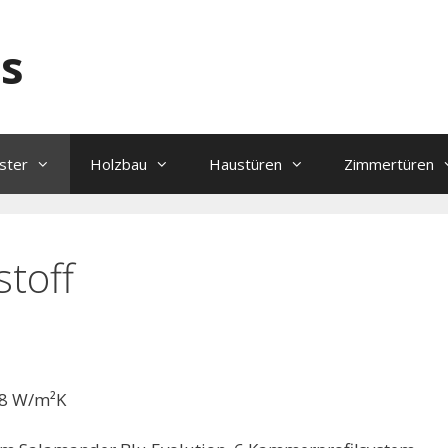
es
ster
Holzbau
Haustüren
Zimmertüren
stoff
,8 W/m²K